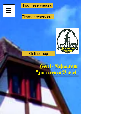
Tischreservierung
Zimmer reservieren
Onlineshop
Hotel - Restaurant
"zum treuen Bartel"