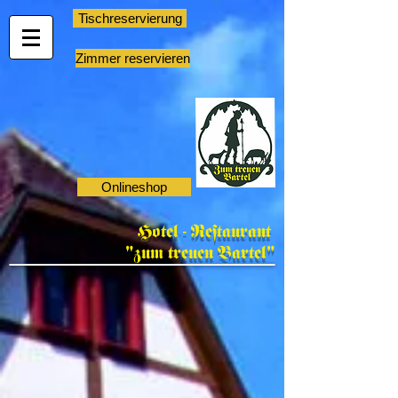
Tischreservierung
Zimmer reservieren
Onlineshop
Hotel - Restaurant
"zum treuen Bartel"
Shop
/
Maultaschen