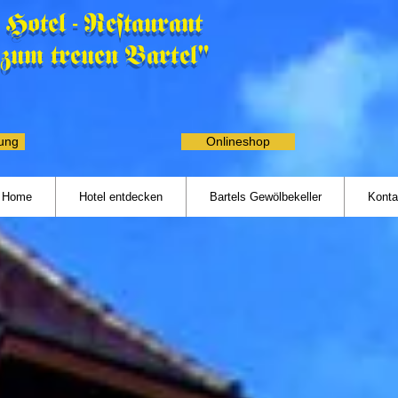
Hotel - Restaurant
"zum treuen Bartel"
rung
Onlineshop
Home
Hotel entdecken
Bartels Gewölbekeller
Konta